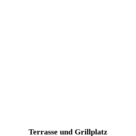
A1022967-B1A6-4FEC-87EC-35430B4651BC_1_201_a
Terrasse und Grillplatz