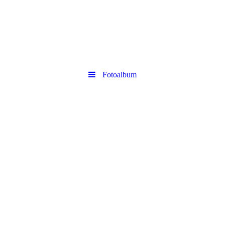
Fotoalbum
Gasthaus " Zur Rotbuche "