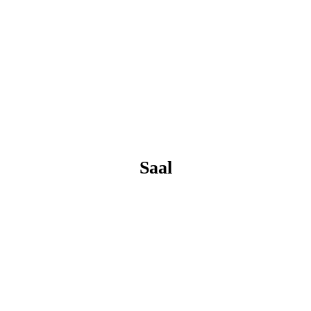
E1733A59-2742-4CE1-B818-592F62EC49BD_1_201_a
Saal