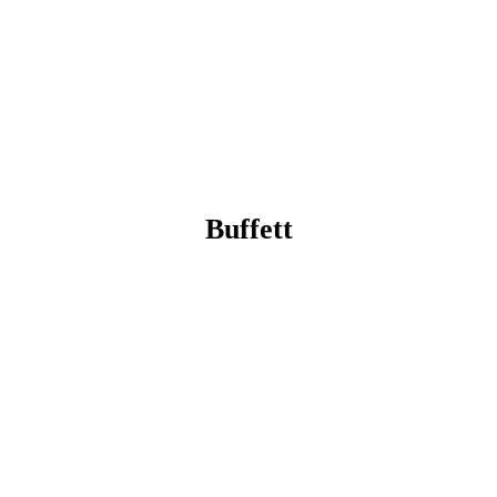
738BA01E-06B0-4377-9F04-D718516783C8
0780F78A-7EF9-48E3-881E-D56E837056A2
Buffett
small_37320311
small_37369287