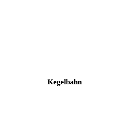
0BF1CCA4-1D3A-49B6-9F63-FB3D0C5C1A5D
Kegelbahn